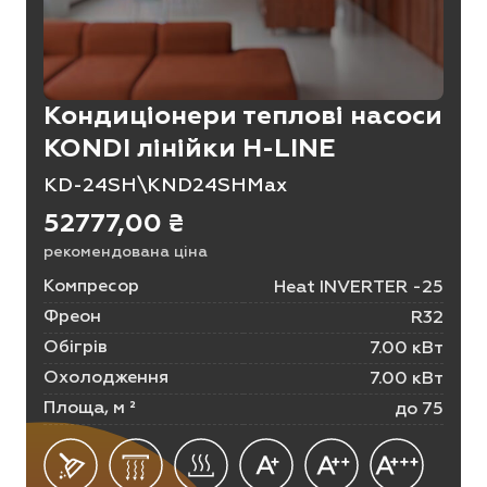
Кондиціонери теплові насоси
KONDI лінійки H-LINE
KD-24SH\KND24SHMax
52777,00
₴
рекомендована ціна
Компресор
Heat INVERTER -25
Фреон
R32
Обігрів
7.00 кВт
Охолодження
7.00 кВт
Площа, м ²
до 75