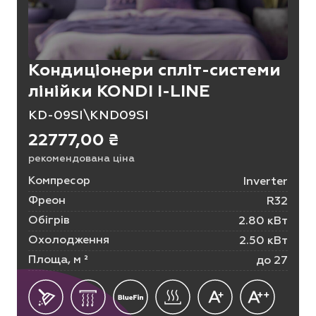
Кондиціонери спліт-системи
лінійки KONDI I-LINE
KD-09SI\KND09SI
22777,00
₴
рекомендована ціна
Компресор
Inverter
Фреон
R32
Обігрів
2.80 кВт
Охолодження
2.50 кВт
Площа, м ²
до 27