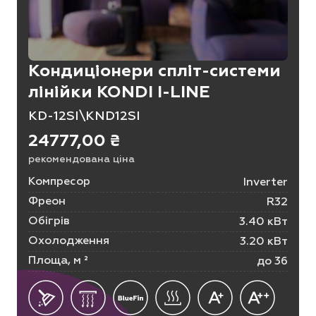
Кондиціонери спліт-системи
лінійки KONDI I-LINE
KD-12SI\KND12SI
24777,00
₴
рекомендована ціна
Компресор
Inverter
Фреон
R32
Обігрів
3.40 кВт
Охолодження
3.20 кВт
Площа, м ²
до 36