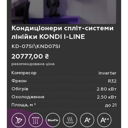
Кондиціонери спліт-системи
лінійки KONDI I-LINE
KD-07SI\KND07SI
20777,00
₴
рекомендована ціна
Компресор
Inverter
Фреон
R32
Обігрів
2.80 кВт
Охолодження
2.50 кВт
Площа, м ²
до 21