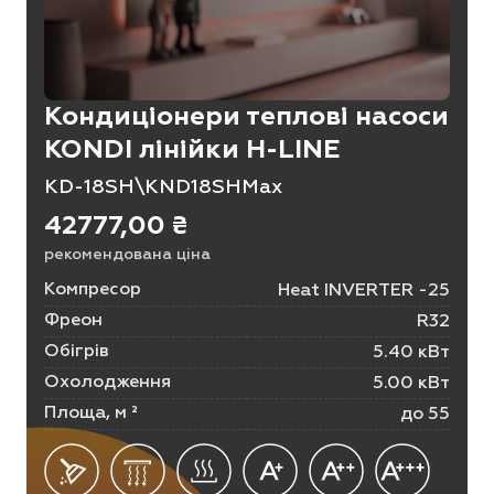
Кондиціонери теплові насоси
KONDI лінійки H-LINE
KD-18SH\KND18SHMax
42777,00
₴
рекомендована ціна
Компресор
Heat INVERTER -25
Фреон
R32
Обігрів
5.40 кВт
Охолодження
5.00 кВт
Площа, м ²
до 55