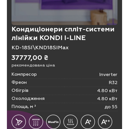
Кондиціонери спліт-системи
лінійки KONDI I-LINE
KD-18SI\KND18SIMax
37777,00
₴
рекомендована ціна
Компресор
Inverter
Фреон
R32
Обігрів
4.80 кВт
Охолодження
4.80 кВт
Площа, м ²
до 55