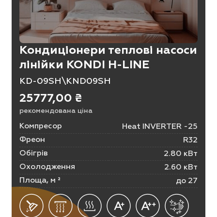
Кондиціонери теплові насоси
лінійки KONDI H-LINE
KD-09SH\KND09SH
25777,00
₴
рекомендована ціна
Компресор
Heat INVERTER -25
Фреон
R32
Обігрів
2.80 кВт
Охолодження
2.60 кВт
Площа, м ²
до 27