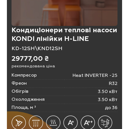
Кондиціонери теплові насоси
KONDI лінійки H-LINE
KD-12SH\KND12SH
29777,00
₴
рекомендована ціна
Компресор
Heat INVERTER -25
Фреон
R32
Обігрів
3.50 кВт
Охолодження
3.50 кВт
Площа, м ²
до 36