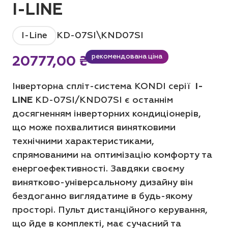
I-LINE
I-Line
KD-07SI\KND07SI
рекомендована ціна
20777,00
₴
Інверторна спліт-система KONDI серії
I-
LINE
KD-07SI/KND07SI є останнім
досягненням інверторних кондиціонерів,
що може похвалитися винятковими
технічними характеристиками,
спрямованими на оптимізацію комфорту та
енергоефективності. Завдяки своєму
винятково-універсальному дизайну він
бездоганно виглядатиме в будь-якому
просторі. Пульт дистанційного керування,
що йде в комплекті, має сучасний та