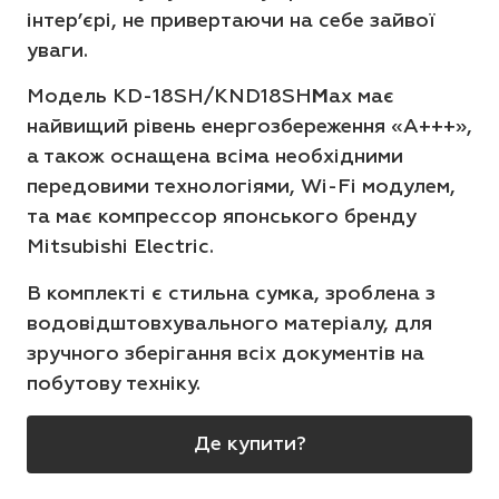
інтер’єрі, не привертаючи на себе зайвої
уваги.
Модель
KD-18SH/KND18SH
M
ax
має
найвищий рівень енергозбереження
«A+++»,
а також оснащена всіма необхідними
передовими технологіями, Wi-Fi модулем,
та має компрессор японського бренду
Mitsubishi Electric.
В комплекті є стильна сумка, зроблена з
водовідштовхувального матеріалу, для
зручного зберігання всіх документів на
побутову техніку.
Де купити?