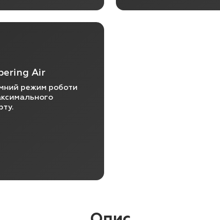
ering Air
мний режим роботи
аксимального
рту.
Опис