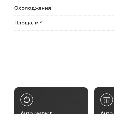
Охолодження
Площа, м ²
Auto restart
Auto 