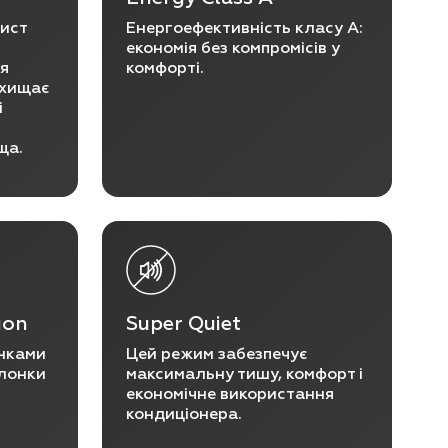
хист
Енергоефективність класу A:
економія без компромісів у
тя
комфорті.
ахищає
і
ща.
tion
Super Quiet
инками
Цей режим забезпечує
олонки
максимальну тишу, комфорт і
економічне використання
кондиціонера.