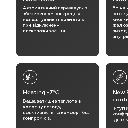
Автоматичний перезапуск зі
Зміна 
збереженням попередніх
потоку
налаштувань і параметрів
кнопки
при відключенні
жалюзі
електроживлення.
виході
внутр
Heating -7°С
New 
contr
Ваша затишна теплота в
холодну погоду,
Інтуїт
ефективність та комфорт без
комфор
компромісів.
ідеаль