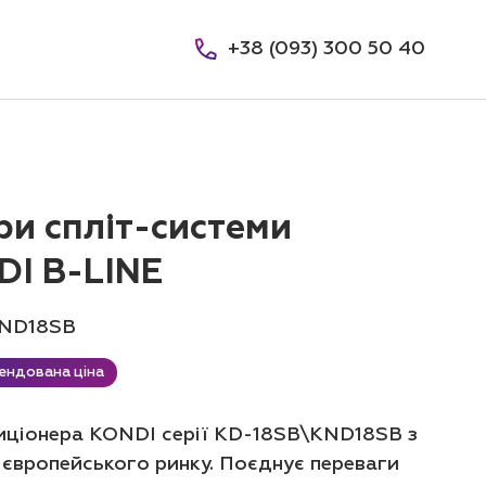
+38 (093) 300 50 40
и спліт-системи
DI B-LINE
ND18SB
ендована ціна
иціонера KONDI серії KD-18SB\KND18SB з
я європейського ринку. Поєднує переваги