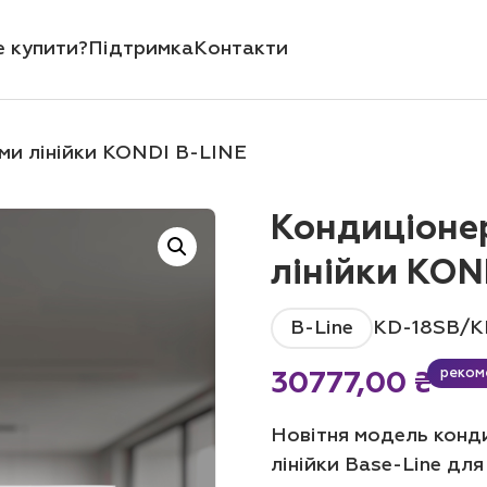
е купити?
Підтримка
Контакти
ми лінійки KONDI B-LINE
Кондиціонер
лінійки KON
B-Line
KD-18SB/K
реком
30777,00
₴
Новітня модель конд
лінійки Base-Line дл