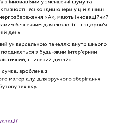
в з інноваціями у зменшенні шуму та
тивності. Усі кондиціонери у цій лінійці
нергозбереження «А», мають інноваційний
самим безпечним для екології та здоров’я
ній день.
ий універсальною панеллю внутрішнього
 поєднається з будь-яким інтер’єрним
алістичний, стильний дизайн.
 сумка, зроблена з
о матеріалу, для зручного зберігання
бутову техніку.
уатації