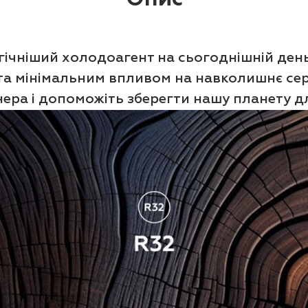
ічніший холодоагент на сьогоднішній день
та мінімальним впливом на навколишнє се
ера і допоможіть зберегти нашу планету дл