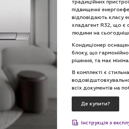
традиційних пристрої
підвищенні енергоефек
відповідають класу е
хладагент R32, що є 
людини на сьогодніш
Кондиціонер оснащен
блоку, що гармонійно
рішення, та має мінім
В комплекті є стильна
водовідштовхувальног
всіх документів на по
Де купити?
Інструкція з експл