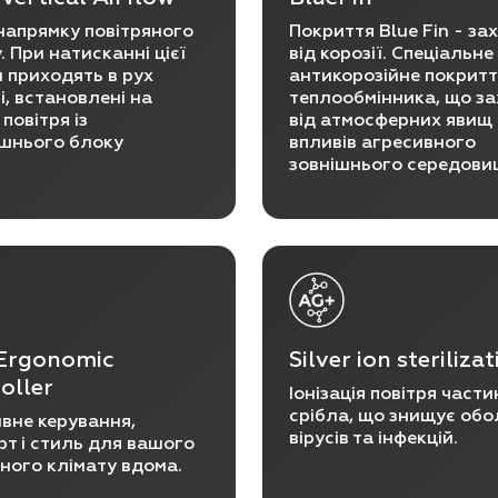
напрямку повітряного
Покриття Blue Fin - за
. При натисканні цієї
від корозії. Спеціальне
 приходять в рух
антикорозійне покрит
, встановлені на
теплообмінника, що з
 повітря із
від атмосферних явищ 
ішнього блоку
впливів агресивного
зовнішнього середови
Ergonomic
Silver ion steriliza
oller
Іонізація повітря част
срібла, що знищує об
ивне керування,
вірусів та інфекцій.
т і стиль для вашого
ного клімату вдома.