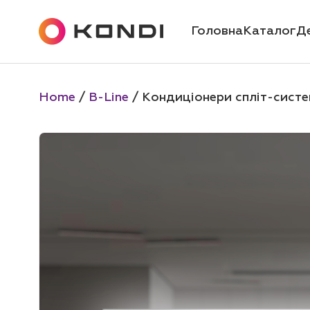
Головна
Каталог
Д
Home
/
B-Line
/ Кондиціонери спліт-систе